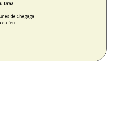
du Draa
 dunes de Chegaga
n du feu